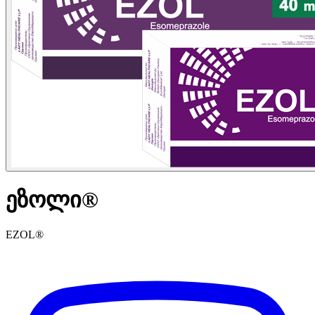
ეზოლი®
EZOL®