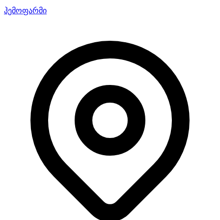
ჰემოფარმი