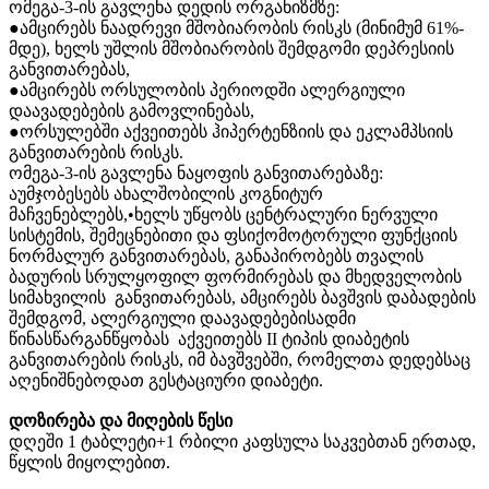
ომეგა
-3-
ის
გავლენა
დედის
ორგანიზმზე
:
●ამცირებს
ნაადრევი
მშობიარობის
რისკს
(
მინიმუმ
61%-
მდე
),
ხელს
უშლის
მშობიარობის
შემდგომი
დეპრესიის
განვითარებას
,
●ამცირებს
ორსულობის
პერიოდში
ალერგიული
დაავადებების
გამოვლინებას,
●ორსულებში
აქვეითებს
ჰიპერტენზიის
და
ეკლამპსიის
განვითარების
რისკს
.
ომეგა
-3-
ის
გავლენა
ნაყოფის
განვითარებაზე
:
აუმჯობესებს
ახალშობილის
კოგნიტურ
მაჩვენებლებს
,•
ხელს
უწყობს
ცენტრალური
ნერვული
სისტემის
,
შემეცნებითი
და
ფსიქომოტორული
ფუნქციის
ნორმალურ
განვითარებას
,
განაპირობებს
თვალის
ბადურის
სრულყოფილ
ფორმირებას
და
მხედველობის
სიმახვილის
განვითარებას
,
ამცირებს
ბავშვის
დაბადების
შემდგომ
,
ალერგიული
დაავადებებისადმი
წინასწარგანწყობას
აქვეითებს
II
ტიპის
დიაბეტის
განვითარების
რისკს
,
იმ
ბავშვებში
,
რომელთა
დედებსაც
აღენიშნებოდათ
გესტაციური
დიაბეტი
.
დოზირება
და
მიღების
წესი
დღეში
1
ტაბლეტი
+1
რბილი
კაფსულა
საკვებთან
ერთად
,
წყლის
მიყოლებით
.