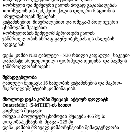
●ორსული
და
მეძუძური
ქალის
ზოგად
გაჯანსაღებას
●ორსულის
და
მეძუძური
ქალის
დღიური
რაციონის
სრულფასოვან
შევსებას
:
ვიტამინებით
,
მინერალებით
და
ომეგა
-3
პოლიუჯერი
ცხიმოვანი
მჟავებით
●ორსულობის
შემდგომ
პერიოდში
ქალის
ჯანმრთელობის
სწრაფ
გაუმჯობესებას
და
ძალების
აღდგენას
დეჰა
კომბი
N30
ტაბლეტი
+N30
რბილი
კაფსულა
საკვები
დანამატი
სრულყოფილი
ფორმულა
დედისა
და
ბავშვის
ჯანმრთელობისთვის
!
შემადგენლობა
ტაბლეტი
შეიცავს
: 16
სახეობის
ვიტამინების
და
მაკრო
-
მიკროელემენტების
კომბინაციას.
მხოლოდ დეჰა კომბი შეიცავს
აქტიურ
ფოლატს
–
Quatrefolic® (5-MTHF)
-ის სახით
კაფსულა
შეიცავს
:
ომეგა
-3
პოლიუჯერ
ცხიმოვან
მჟავებს 465
მგ-ს
:
დოკოზაჰექსაენის მჟავა - 225 მგ
დეჰა
კომბის
მრავალკომპონენტიანი
შემადგენლობა