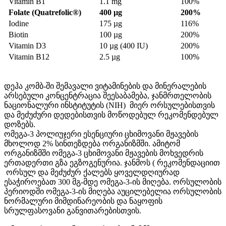
Vitamin B1
1.1 mg
100%
Folate (Quatrefolic®)
400 µg
200%
Iodine
175 µg
116%
Biotin
100 µg
200%
Vitamin D3
10 µg (400 IU)
200%
Vitamin B12
2.5 µg
100%
დეჰა
კომბ
-
ში
შემავალი
ვიტამინების
და
მინერალების
არსებული
კონცენტრაცია
შეესაბამება
,
ჯანმრთელობის
ნაციონალური
ინსტიტუტის
(NIH)
მიერ
ორსულებისთვის
და
მეძუძური
დედებისთვის
მოწოდებულ
რეკომენდებულ
დოზებს
.
ომეგა
-3
პოლიუჯერი
ესენციური
ცხიმოვანი
მჟავების
მხოლოდ
2%
სინთეზდება
ორგანიზმში
.
ამიტომ
ორგანიზმში
ომეგა
-3
ცხიმოვანი
მჟავების
მოხვედრის
ერთადერთი
გზა
ეგზოგენურია
.
ჯანმოს
(
რეკომენდაციით
ორსულ
და
მეძუძურ
ქალებს
ყოველდღიურად
ესაჭიროებათ
300
მგ
-
მდე
ომეგა
-3-
ის
მიღება
.
ორსულობის
პერიოდში
ომეგა
-3-
ის
მიღება
აუცილებელია
ორსულობის
ნორმალური
მიმდინარეობის
და
ნაყოფის
სრულფასოვანი
განვითარებისთვის
.