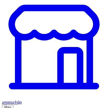
აფთიაქები
სხვა