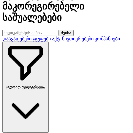
მაკორეგირებელი
საშუალებები
ძებნა
დაავადებები
ჯგუფები
აქტ. ნივთიერებები
კომპანიები
ჯგუფით ფილტრაცია