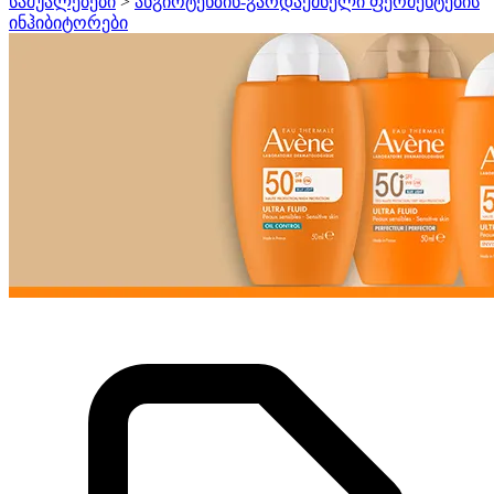
საშუალებები
>
ანგიოტენზინ-გარდაქმნელი ფერმენტების
ინჰიბიტორები