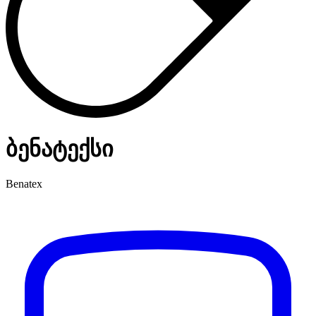
ბენატექსი
Benatex