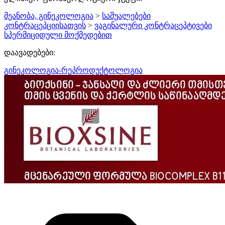
მეანობა, გინეკოლოგია
>
საშუალებები
კონტრაცეპციისათვის
>
ვაგინალური კონტრაცეპტივები
სპერმიციდული მოქმედებით
დაავადებები:
გინეკოლოგია-რეპროდუქტოლოგია