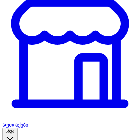
აფთიაქები
სხვა