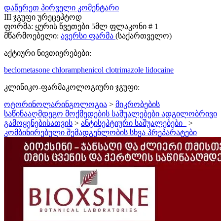
დაწერეთ პირველი კომენტარი
III ჯგუფი ურეცეპტოდ
ფორმა:
ყურის წვეთები 5მლ ფლაკონი # 1
მწარმოებელი:
ავერსი ფარმა
(საქართველო)
აქტიური ნივთიერებები:
beclometasone
chloramphenicol
clotrimazole
lidocaine
კლინიკო-ფარმაკოლოგიური ჯგუფი:
ოტორინოლარინგოლოგია
>
მიკრობების
საწინააღმდეგო მოქმედების საშუალებები ადგილობრივი
გამოყენებისათვის
>
ანტისეპტიური საშუალებები_
>
კომბინირებული შემადგენლობის სხვა პრეპარატები