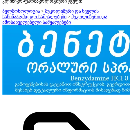
კლინიკო-ფარმაკოლოგიური ჯგუფი:
პულმონოლოგია
>
მუკოლიზური და ხველის
საწინააღმდეგო საშუალებები
>
მუკოლიზური და
ამოსახველებელი საშუალებები