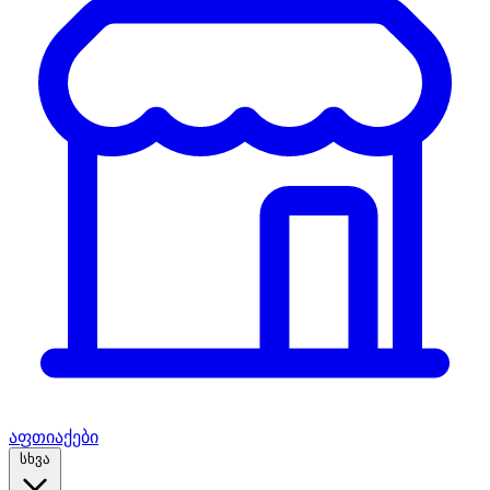
აფთიაქები
სხვა