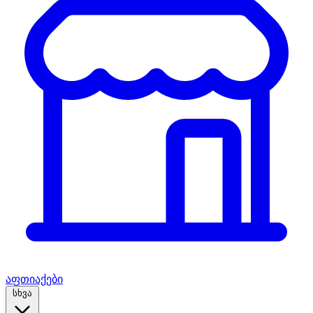
აფთიაქები
სხვა