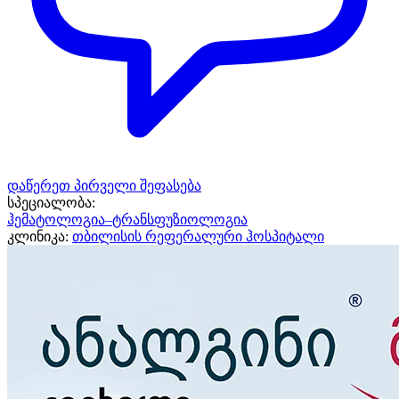
დაწერეთ პირველი შეფასება
სპეციალობა:
ჰემატოლოგია–ტრანსფუზიოლოგია
კლინიკა:
თბილისის რეფერალური ჰოსპიტალი