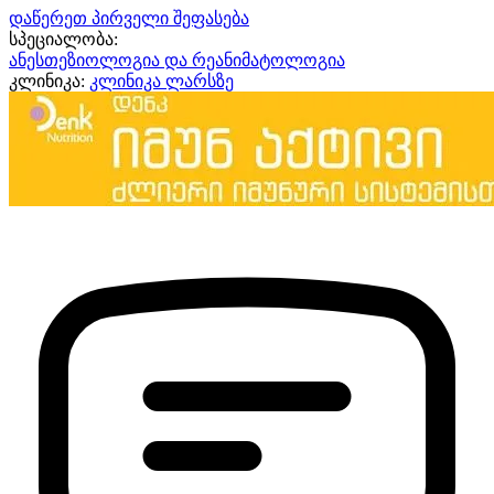
დაწერეთ პირველი შეფასება
სპეციალობა:
ანესთეზიოლოგია და რეანიმატოლოგია
კლინიკა:
კლინიკა ლარსზე