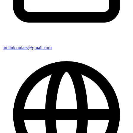
prcliniconlars@gmail.com