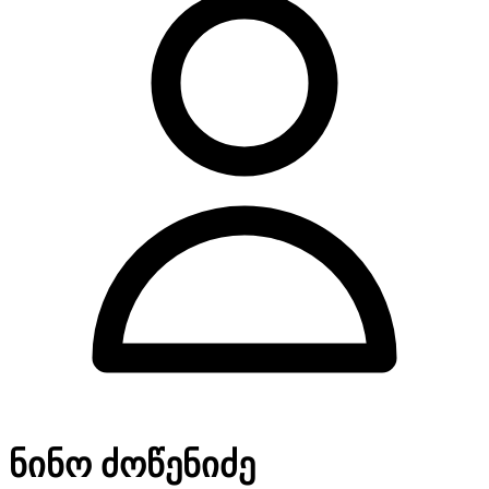
ნინო ძოწენიძე