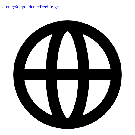
amnc@dependencefreelife.ge