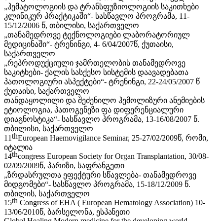
„ჰემატოლოგიის და ტრანსფუზიოლოგიის საკითხები
კლინიკურ პრაქტიკაში“- სასწავლო პროგრამა, 11-
15/12/2006 წ, თბილისი, საქართველო
„თანამედროვე ტექნოლოგიები ლაბორატორიულ
მედიცინაში“- ტრენინგი, 4- 6/04/2007წ, ქუთაისი,
საქართველო
„რეპროდუქციული ჯამრთელობის თანამედროვე
საკიტხები- ქალის სასქესო სისტემის დაავადებათა
პათოლოგიური ასპექტები“- ტრენინგი, 22-24/05/2007 წ
ქუთაისი, საქართველო
თანდაყოლილი და შეძენილო ჰემოლიზური ანემიების
ეტიოლოგია, პათოგენეზი ფა დიფერენციალური
დიაგნოსტიკა“- სასწავლო პროგრამა, 13-16/08/2007 წ.
თბილისი,
საქართველო
th
11
European Haemovigilance Seminar, 25-27/02/2009წ, რომი,
იტალია
th
14
congress European Society for Organ Transplantation, 30/08-
02/09/2009წ, პარიზი,
საფრანგეთი
„ზრდასრულთა ეფექტური სწავლება- თანამედროვე
მიდგომები“- სასწავლო პროგრამა, 15-18/12/2009 წ.
თბილის, საქართველო
th
15
Congress of EHA ( European Hematology Association) 10-
13/06/2010წ, ბარსელონა,
ესპანეთი
Global Healing Modern medicine for the developing world-