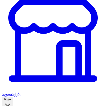
აფთიაქები
სხვა