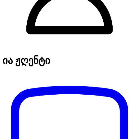
ია ჟღენტი