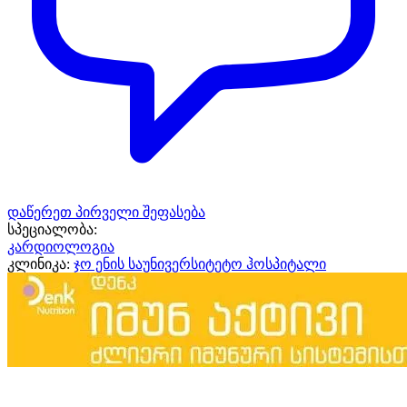
დაწერეთ პირველი შეფასება
სპეციალობა:
კარდიოლოგია
კლინიკა:
ჯო ენის საუნივერსიტეტო ჰოსპიტალი