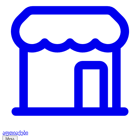
აფთიაქები
სხვა