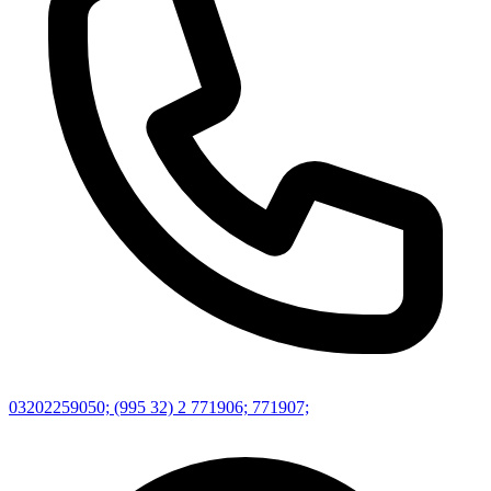
03202259050; (995 32) 2 771906; 771907;