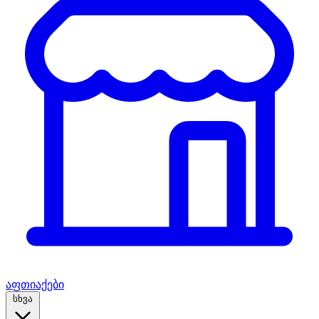
აფთიაქები
სხვა