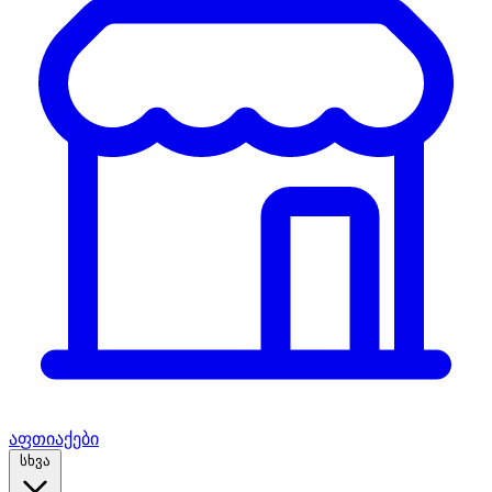
აფთიაქები
სხვა