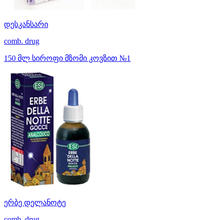
დესკანსარი
comb. drug
150 მლ სიროფი მზომი კოვზით №1
ერბე დელანოტე
comb. drug