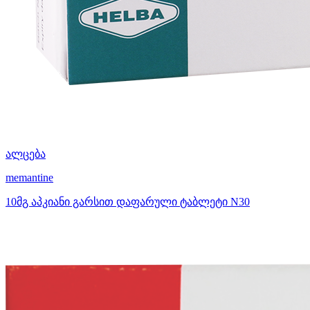
ალცება
memantine
10მგ აპკიანი გარსით დაფარული ტაბლეტი N30