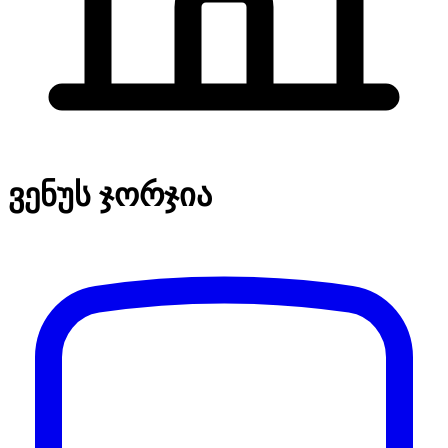
ვენუს ჯორჯია