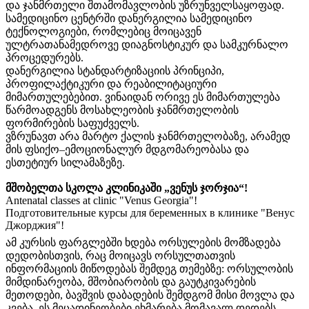
და ჯანმრთელი შთამომავლობის უზრუნველსაყოფად.
სამედიცინო ცენტრში დანერგილია სამედიცინო
ტექნოლოგიები, რომლებიც მოიცავენ
ულტრათანამედროვე დიაგნოსტიკურ და სამკურნალო
პროცედურებს.
დანერგილია სტანდარტიზაციის პრინციპი,
პროფილაქტიკური და რეაბილიტაციური
მიმართულებებით. ვინაიდან ორივე ეს მიმართულება
წარმოადგენს მოსახლეობის ჯანმრთელობის
ფორმირების საფუძველს.
ვზრუნავთ არა მარტო ქალის ჯანმრთელობაზე, არამედ
მის ფსიქო–ემოციონალურ მდგომარეობასა და
ესთეტიურ სილამაზეზე.
მშობელთა სკოლა კლინიკაში „ვენუს ჯორჯია“!
Antenatal classes at clinic "Venus Georgia"!
Подготовительные курсы для беременных в клинике "Венус
Джорджия"!
ამ კურსის ფარგლებში ხდება ორსულების მომზადება
დედობისთვის, რაც მოიცავს ორსულთათვის
ინფორმაციის მიწოდებას შემდეგ თემებზე: ორსულობის
მიმდინარეობა, მშობიარობის და გაუტკივარების
მეთოდები, ბავშვის დაბადების შემდგომ მისი მოვლა და
კვება. ეს მეცადინეობები ეხმარება მომავალ დედებს