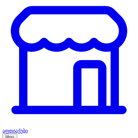
აფთიაქები
სხვა