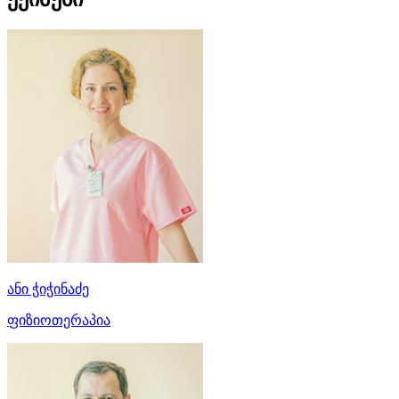
ანი ჭიჭინაძე
ფიზიოთერაპია