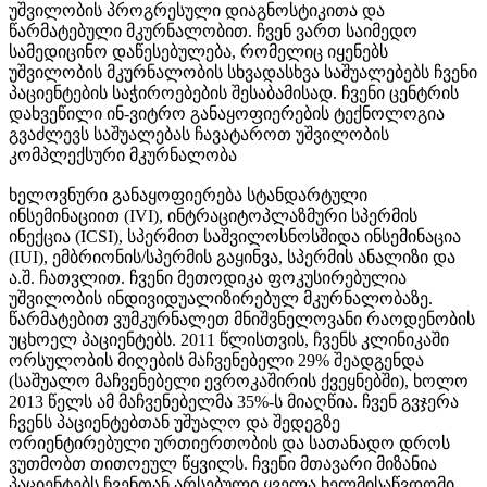
უშვილობის პროგრესული დიაგნოსტიკითა და
წარმატებული მკურნალობით. ჩვენ ვართ საიმედო
სამედიცინო დაწესებულება, რომელიც იყენებს
უშვილობის მკურნალობის სხვადასხვა საშუალებებს ჩვენი
პაციენტების საჭიროებების შესაბამისად. ჩვენი ცენტრის
დახვეწილი ინ-ვიტრო განაყოფიერების ტექნოლოგია
გვაძლევს საშუალებას ჩავატაროთ უშვილობის
კომპლექსური მკურნალობა
ხელოვნური განაყოფიერება სტანდარტული
ინსემინაციით (IVI), ინტრაციტოპლაზმური სპერმის
ინექცია (ICSI), სპერმით საშვილოსნოსშიდა ინსემინაცია
(IUI), ემბრიონის/სპერმის გაყინვა, სპერმის ანალიზი და
ა.შ. ჩათვლით. ჩვენი მეთოდიკა ფოკუსირებულია
უშვილობის ინდივიდუალიზირებულ მკურნალობაზე.
წარმატებით ვუმკურნალეთ მნიშვნელოვანი რაოდენობის
უცხოელ პაციენტებს. 2011 წლისთვის, ჩვენს კლინიკაში
ორსულობის მიღების მაჩვენებელი 29% შეადგენდა
(საშუალო მაჩვენებელი ევროკაშირის ქვეყნებში), ხოლო
2013 წელს ამ მაჩვენებელმა 35%-ს მიაღწია. ჩვენ გვჯერა
ჩვენს პაციენტებთან უშუალო და შედეგზე
ორიენტირებული ურთიერთობის და სათანადო დროს
ვუთმობთ თითოეულ წყვილს. ჩვენი მთავარი მიზანია
პაციენტებს ჩვენთან არსებული ყველა ხელმისაწვდომი