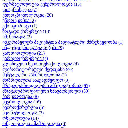
დერმატოლოგია-ვენეროლოგია
(15)
დიაგნოსტიკა
(2)
ენდოკრინოლოგია
(20)
ენდოსკოპია
(2)
ექოსკოპისტი
(1)
ზოგადი ქირურგია
(13)
იმუნიზაცია
(2)
ინკურაბელურ პაციენტთა პალიატიური მზრუნველობა
(1)
ინფექციური დაავადებები
(9)
კარდიოლოგია
(21)
კარდიოქირურგია
(4)
კლინიკური ნეიროფსიქოლოგია
(4)
ლაბორატორიული მედიცინა
(40)
მენტალური ჯანმრთელობა
(1)
მოზრდილთა საავადმყოფო
(3)
მრავალპროფილური ამბულატორია
(95)
მრავალპროფილური საავადმყოფო
(59)
ნარკოლოგია
(8)
ნევროლოგია
(16)
ნეიროქირურგია
(6)
ნეონატოლოგია
(3)
ონკოლოგია
(14)
ონკოლოგია - მამოლოგია
(6)