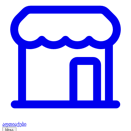
აფთიაქები
სხვა