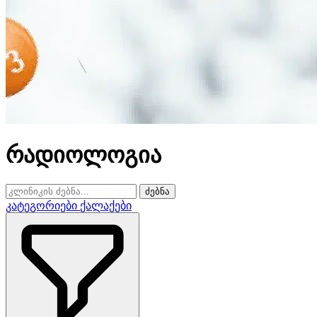
რადიოლოგია
ძებნა
კატეგორიები
ქალაქები