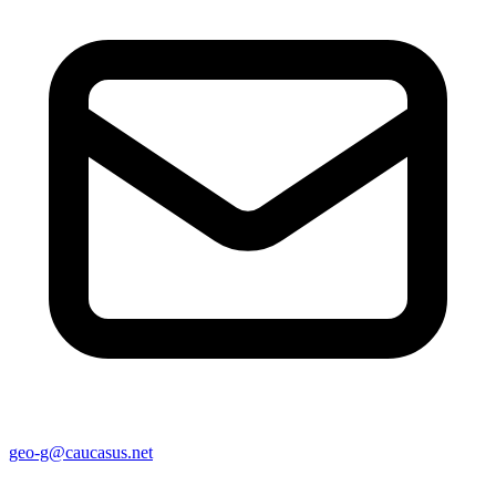
geo-g@caucasus.net