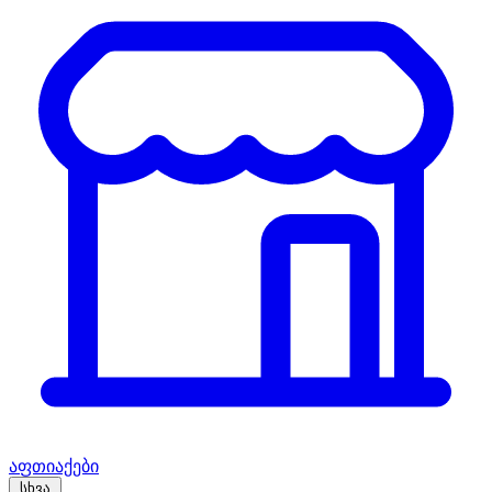
აფთიაქები
სხვა