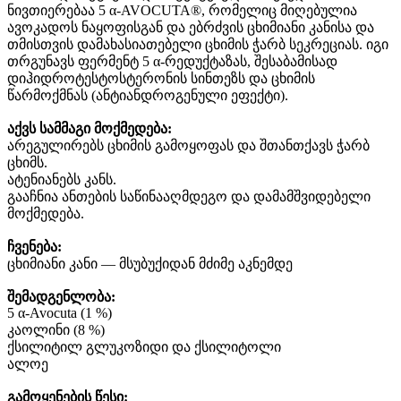
ნივთიერებაა
5 α-AVOCUTA®,
რომელიც
მიღებულია
ავოკადოს
ნაყოფისგან
და
ებრძვის
ცხიმიანი
კანისა
და
თმისთვის
დამახასიათებელი
ცხიმის
ჭარბ
სეკრეციას
.
იგი
თრგუნავს
ფერმენტ
5 α-
რედუქტაზას
,
შესაბამისად
დიჰიდროტესტოსტერონის
სინთეზს
და
ცხიმის
წარმოქმნას
(
ანტიანდროგენული
ეფექტი
).
აქვს
სამმაგი
მოქმედება
:
არეგულირებს
ცხიმის
გამოყოფას
და
შთანთქავს
ჭარბ
ცხიმს
.
ატენიანებს
კანს
.
გააჩნია
ანთების
საწინააღმდეგო
და
დამამშვიდებელი
მოქმედება
.
ჩვენება
:
ცხიმიანი
კანი
—
მსუბუქიდან
მძიმე
აკნემდე
შემადგენლობა
:
5 α-Avocuta (1 %)
კაოლინი
(8 %)
ქსილიტილ
გლუკოზიდი
და
ქსილიტოლი
ალოე
გამოყენების
წესი
: