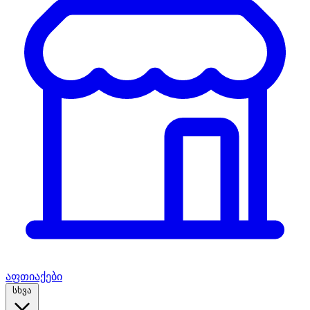
აფთიაქები
სხვა