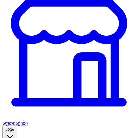
აფთიაქები
სხვა