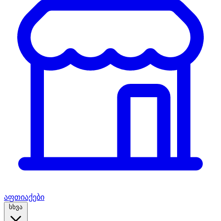
აფთიაქები
სხვა