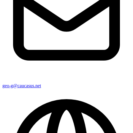
geo-g@caucasus.net