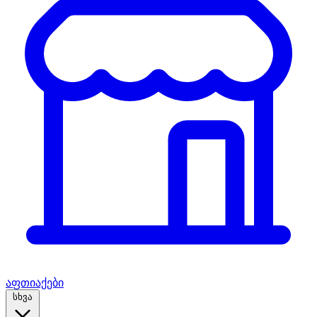
აფთიაქები
სხვა