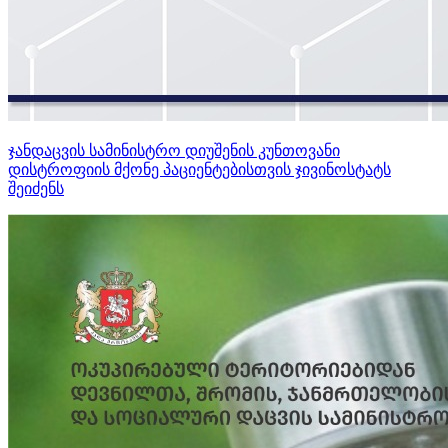
ჯანდაცვის სამინისტრო დიუშენის კუნთოვანი
დისტროფიის მქონე პაციენტებისთვის ჯივინოსტატს
შეიძენს