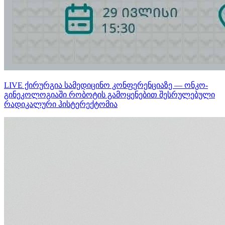
LIVE ქირურგია სამედიცინო კონფერენციაზე — ონკო-
გინეკოლოგიაში რობოტის გამოყენებით შესრულებული
რადიკალური ჰისტერექტომია