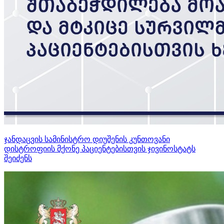
ჯანდაცვის სამინისტრო დიუშენის კუნთოვანი
დისტროფიის მქონე პაციენტებისთვის ჯივინოსტატს
შეიძენს