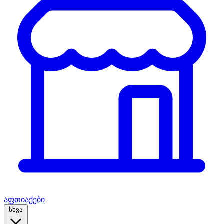
აფთიაქები
სხვა