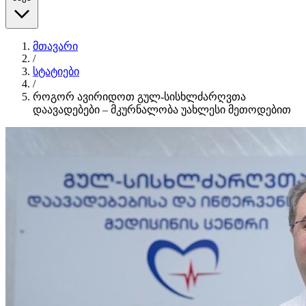
მთავარი
/
სტატიები
/
როგორ ავირიდოთ გულ-სისხლძარღვთა
დაავადებები – მკურნალობა უახლესი მეთოდებით