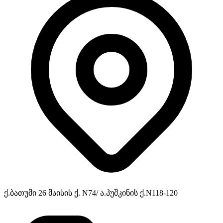
ქ.ბათუმი 26 მაისის ქ. N74/ ა.პუშკინის ქ.N118-120