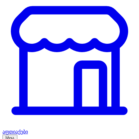
აფთიაქები
სხვა