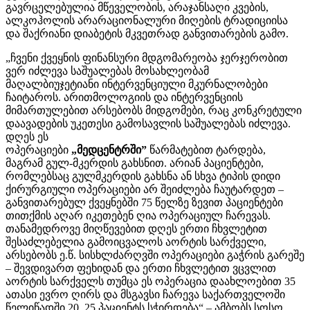
გავრცელებულია მწეველობის, არაჯანსაღი კვების,
ალკოჰოლის არარაციონალური მიღების ტრადიციისა
და შაქრიანი დიაბეტის მკვეთრად განვითარების გამო.
„ჩვენი ქვეყნის ფინანსური მდგომარეობა ჯერჯერობით
ვერ იძლევა საშუალებას მოსახლეობამ
მაღალბიუჯეტიანი ინტერვენციული მკურნალობები
ჩაიტაროს. არითმოლოგიის და ინტერვენციის
მიმართულებით არსებობს მიდგომები, რაც კონკრეტული
დაავადების უკეთესი გამოსავლის საშუალებას იძლევა.
დღეს ეს
ოპერაციები
„მედცენტრში”
წარმატებით ტარდება,
მაგრამ გულ-მკერდის გახსნით. არიან პაციენტები,
რომლებსაც გულმკერდის გახსნა ან სხვა ტიპის დიდი
ქირურგიული ოპერაციები არ შეიძლება ჩაუტარდეთ –
განვითარებულ ქვეყნებში 75 წელზე ზევით პაციენტები
თითქმის აღარ იკეთებენ ღია ოპერაციულ ჩარევას.
თანამედროვე მიღწევებით დღეს ერთი ჩხვლეტით
შესაძლებელია გამოიცვალოს აორტის სარქველი,
არსებობს ე.წ. სისხლძარღვში ოპერაციები გაჭრის გარეშე
– შევდივართ ფეხიდან და ერთი ჩხვლეტით ვცვლით
აორტის სარქველს თუმცა ეს ოპერაცია დაახლოებით 35
ათასი ევრო ღირს და მსგავსი ჩარევა საქართველოში
წელიწადში 20, 25 პაციენტს სჭირდება“ – ამბობს სოსო