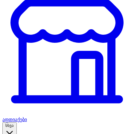
აფთიაქები
სხვა