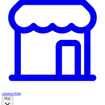
აფთიაქები
სხვა