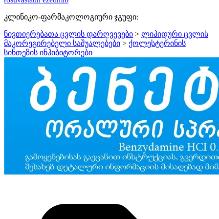
კლინიკო-ფარმაკოლოგიური ჯგუფი:
ნივთიერებათა ცვლის დარღვევები
>
ლიპიდური ცვლის
მაკორეგირებელი საშუალებები
>
ქოლესტერინის
სინთეზის ინჰიბიტორები