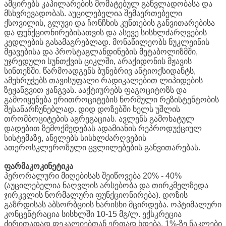
ამცირებს კაპილარების მომატებულ განვლადობასა და
მსხვრევადობას. აუცილებელია შემაერთებელი
ქსოვილის, გლუვი და ჩონჩხის კუნთების განვითარებისა
და ფუნქციონირებისათვის და ასევე სისხლძარღვების
კედლების გასამაგრებლად. მონაწილეობს ნუკლეინის
მჟავებისა და პროსტაგლანდინების მეტაბოლიზმში,
უჯრედული სუნთქვის ციკლში, არაქიდონის მჟავის
სინთეზში. წარმოადგენს ბუნებრივ ანტიოქსიდანტს,
ამუხრუჭებს თავისუფალი რადიკალებით ლიპიდების
ზეჟანგვით ჟანგვას. ააქტიურებს ფაგოციტოზს და
გამოიყენება ერითროციტების ნორმული რეზისტენტობის
შესანარჩუნებლად. დიდ დოზებში ხელს უშლის
თრომბოციტების აგრეგაციას. ავლენს გამოხატულ
დადებით ზემოქმედებას ადამიანის რეპროდუქციულ
სისტემაზე, ანელებს სისხლძარღვების
ათეროსკლეროზული ცვლილებების განვითარებას.
ფარმაკოკინეტიკა
პერორალური მიღებისას შეიწოვება 20% - 40%
(აუცილებელია ნაღვლის არსებობა და თირკმელზედა
ჯირკვლის ნორმალური ფუნქციონირება). დოზის
გაზრდისას აბსორბციის ხარისხი მცირდება. ოპტიმალური
კონცენტრაცია სისხლში 10-15 მგ/ლ. ექსკრეცია
ძირითადად ფეკალიებთან ერთად ხდება. 1%-ზე ნაკლები