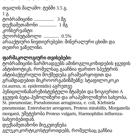
თვალის მალამო: ტუბში 3.5 გ.
1 გ
ტობრამიცინი ................. 3 მგ
დექსამეთაზონი ............... 1 მგ
კონსერვანტი:
ქლორბუტანოლი ............. 0.5%
არააქტიური ნივთიერებები: მინერალური ცხიმი და
თეთრი ვაზელინი.
ფარმაკოლოგიური თვისებები:
ტობრამიცინი წარმოადგენს ამინოგლიკოზიდების ჯგუფის
ანტიბიოტიკს, რომელსაც გააჩნია ფართო სპექტრის
ანტიბაქტერიული მოქმედება გრამუარყოფით და
გრამდადებით მიკროორგანიზმებზე: სტაფილოკოკი
(st.aureus, st. epidermidis) აგრეთვე
პენიცილინაზარეზისტენტული შტამები და ზოგიერთი A
ჯგუფის ბეტა-ჰემოლიზური და არაჰემოლიზური სახეობა,
St. pneumoniae, Pseudomonas aeruginoza, e. coli, Klebsiela
pneumoniae, Enterobacter aerogenes, Proteus mirabillis, Morganella
morganii, უმეტესობა Proteus vulgaris, Haemophilus influenza-
სახეობებიდან.
დექსამეთაზონი მიეკუთვნება
გლუკოკორტიკოსტეროიდებს, რომელსაც გაჩნია