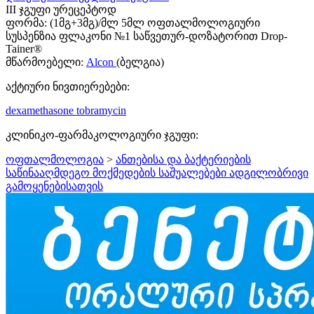
III ჯგუფი ურეცეპტოდ
ფორმა:
(1მგ+3მგ)/მლ 5მლ ოფთალმოლოგიური
სუსპენზია ფლაკონი №1 საწვეთურ-დოზატორით Drop-
Tainer®
მწარმოებელი:
Alcon
(ბელგია)
აქტიური ნივთიერებები:
dexamethasone
tobramycin
კლინიკო-ფარმაკოლოგიური ჯგუფი:
ოფთალმოლოგია
>
ანთებისა და ბაქტერიების
საწინააღმდეგო მოქმედების საშუალებები ადგილობრივი
გამოყენებისათვის