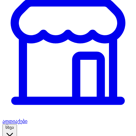
აფთიაქები
სხვა