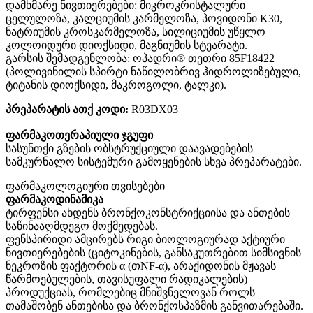
დამხმარე ნივთიერებები: მიკროკრისტალური
ცელულოზა, კალციუმის კარმელოზა, პოვიდონი K30,
ნატრიუმის კროსკარმელოზა, სილიციუმის უწყლო
კოლოიდური დიოქსიდი, მაგნიუმის სტეარატი.
გარსის შემადგენლობა: ოპადრი® თეთრი 85F18422
(პოლივინილის სპირტი ნაწილობრივ ჰიდროლიზებული,
ტიტანის დიოქსიდი, მაკროგოლი, ტალკი).
პრეპარატის ათქ კოდი:
R03DX03
ფარმაკოთერაპიული ჯგუფი
სასუნთქი გზების ობსტრუქციული დაავადებების
სამკურნალო სისტემური გამოყენების სხვა პრეპარატები.
ფარმაკოლოგიური თვისებები
ფარმაკოდინამიკა
ტირფენსი ახდენს ბრონქოკონსტრიქციისა და ანთების
საწინააღმდეგო მოქმედებას.
ფენსპირიდი ამცირებს რიგი ბიოლოგიურად აქტიური
ნივთიერებების (ციტოკინების, განსაკუთრებით სიმსივნის
ნეკროზის ფაქტორის α (თNF-α), არაქიდონის მჟავას
წარმოებულების, თავისუფალი რადიკალების)
პროდუქციას, რომლებიც მნიშვნელოვან როლს
თამაშობენ ანთებისა და ბრონქოსპაზმის განვითარებაში.