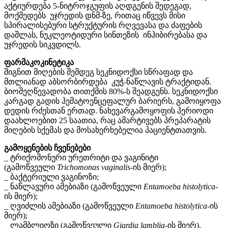
აქტიურდება 5-ნიტროჯგუფის აღდგენის შედეგად,
მოქმედებს უჯრედის დნმ-ზე, რითაც იწვევს მისი
სპირალისებური სტრუქტურის რღვევასა და ძაფების
დაშლას, ნუკლეოტიდური სინთეზის ინჰიბირებასა და
უჯრედის სიკვდილს.
ფარმაკოკინეტიკა
შიგნით მიღების შემდეგ სეკნიდოქსი სწრაფად და
მთლიანად აბსორბირდება კუჭ-ნაწლავის ტრაქტიდან.
ბიოშეღწევადობა თითქმის 80%-ს შეადგენს. სეკნიდოქსი
კარგად გადის ჰემატოენცეფალურ ბარიერს, გამოიყოფა
დედის რძესთან ერთად. ნახევარგამოყოფის პერიოდი
დაახლოებით 25 საათია, რაც ამარტივებს პრეპარატის
მიღების სქემას და მოსახერხებელია პაციენტთათვის.
გამოყენების ჩვენებები
_ ტრიქომონური ურეთრიტი და ვაგინიტი
(გამოწვეული
Trichomonas vaginalis
-ის მიერ);
_ ბაქტერიული ვაგინოზი;
_ ნაწლავური ამებიაზი (გამოწვეული
Entamoeba histolytica
-
ის მიერ);
_ ღვიძლის ამებიაზი (გამოწვეული
Entamoeba histolytica
-ის
მიერ);
_ ლამბლიოზი (გამოწვეული
Giardia lamblia
-ის მიერ).