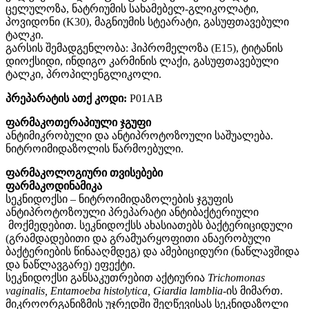
ცელულოზა, ნატრიუმის სახამებელ-გლიკოლატი,
პოვიდონი (K30), მაგნიუმის სტეარატი, გასუფთავებული
ტალკი.
გარსის შემადგენლობა: ჰიპრომელოზა (E15), ტიტანის
დიოქსიდი, ინდიგო კარმინის ლაქი, გასუფთავებული
ტალკი, პროპილენგლიკოლი.
პრეპარატის ათქ კოდი:
P01AB
ფარმაკოთერაპიული ჯგუფი
ანტიმიკრობული და ანტიპროტოზოული საშუალება.
ნიტროიმიდაზოლის წარმოებული.
ფარმაკოლოგიური თვისებები
ფარმაკოდინამიკა
სეკნიდოქსი – ნიტროიმიდაზოლების ჯგუფის
ანტიპროტოზოული პრეპარატი ანტიბაქტერიული
მოქმედებით. სეკნიდოქსს ახასიათებს ბაქტერიციდული
(გრამდადებითი და გრამუარყოფითი ანაერობული
ბაქტერიების წინააღმდეგ) და ამებიციდური (ნაწლავშიდა
და ნაწლავგარე) ეფექტი.
სეკნიდოქსი განსაკუთრებით აქტიურია
Trichomonas
vaginalis, Entamoeba histolytica, Giardia lamblia
-ის მიმართ.
მიკროორგანიზმის უჯრედში შეღწევისას სეკნიდაზოლი