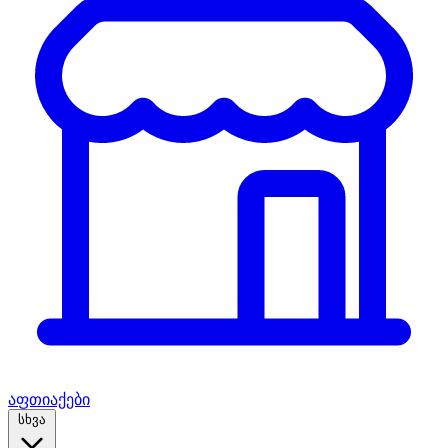
აფთიაქები
სხვა