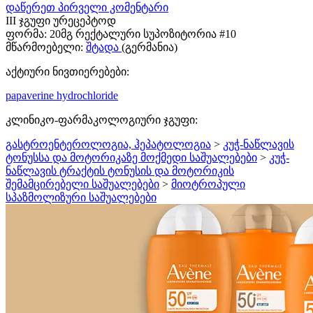
დაწერეთ პირველი კომენტარი
III ჯგუფი ურეცეპტოდ
ფორმა:
20მგ რექტალური სუპოზიტორია #10
მწარმოებელი:
შტადა
(გერმანია)
აქტიური ნივთიერებები:
papaverine hydrochloride
კლინიკო-ფარმაკოლოგიური ჯგუფი:
გასტროენტეროლოგია, ჰეპატოლოგია
>
კუჭ-ნაწლავის
ტონუსსა და მოტორიკაზე მოქმედი საშუალებები
>
კუჭ-
ნაწლავის ტრაქტის ტონუსის და მოტორიკის
შემამცირებელი საშუალებები
>
მიოტროპული
სპაზმოლიზური საშუალებები