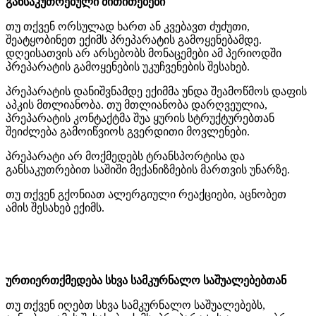
განსაკუთრებული
მითითებები
თუ
თქვენ
ორსულად
ხართ
ან
კვებავთ
ძუძუთი
,
შეატყობინეთ
ექიმს
პრეპარატის
გამოყენებამდე
.
დღეისათვის
არ
არსებობს
მონაცემები
ამ
პერიოდში
პრეპარატის
გამოყენების
უკუჩვენების
შესახებ
.
პრეპარატის
დანიშვნამდე
ექიმმა
უნდა
შეამოწმოს
დაფის
აპკის
მთლიანობა
.
თუ
მთლიანობა
დარღვეულია
,
პრეპარატის
კონტაქტმა
შუა
ყურის
სტრუქტურებთან
შეიძლება
გამოიწვიოს
გვერდითი
მოვლენები
.
პრეპარატი
არ
მოქმედებს
ტრანსპორტისა
და
განსაკუთრებით
საშიში
მექანიზმების
მართვის
უნარზე
.
თუ
თქვენ
გქონიათ
ალერგიული
რეაქციები
,
აცნობეთ
ამის
შესახებ
ექიმს
.
ურთიერთქმედება
სხვა
სამკურნალო
საშუალებებთან
თუ
თქვენ
იღებთ
სხვა
სამკურნალო
საშუალებებს
,