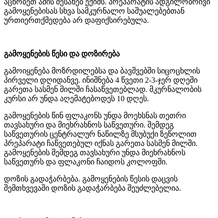
აცნობეთ
ამის
შესახებ
ექიმს
.
პრეპარატის
ადგილობრივი
გამოყენებისას
სხვა
სამკურნალო
საშუალებებთან
ურთიერთქმედება
არ
დაფიქსირებულა
.
გამოყენების
წესი
და
დოზირება
გამოიყენება
მოზრდილებსა
და
ბავშვებში
სიცოცხლის
პირველი
დღიდანვე
.
ინიშნება
4
წვეთი
2-3-
ჯერ
დღეში
გარეთა
სასმენ
მილში
ჩასაწვეთებლად
.
მკურნალობის
კურსი
არ
უნდა
აღემატებოდეს
10
დღეს
.
გამოყენების
წინ
ფლაკონს
უნდა
მოეხსნას
თეთრი
თავსახური
და
მიეხრახნოს
საწვეთური
.
შემდეგ
საწვეთურის
ცენტრალურ
ნაწილზე
მსუბუქი
ზეწოლით
პრეპარატი
ჩაწვეთებულ
იქნას
გარეთა
სასმენ
მილში
.
გამოყენების
შემდეგ
თავსახური
უნდა
მიეხრახნოს
საწვეთურს
და
ფლაკონი
ჩაიდოს
კოლოფში
.
დოზის
გადაჭარბება
.
გამოყენების
წესის
დაცვის
შემთხვევაში
დოზის
გადაჭარბება
შეუძლებელია
.