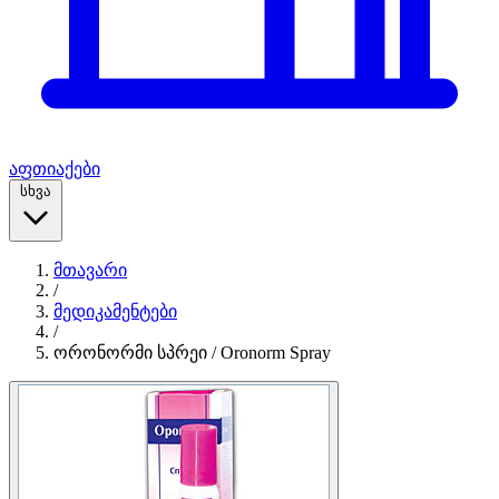
აფთიაქები
სხვა
მთავარი
/
მედიკამენტები
/
ორონორმი სპრეი / Oronorm Spray