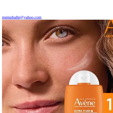
mginphallp@yahoo.com