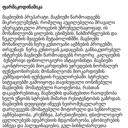
ფარმაკოდინამიკა
მაგნიუმის პრეპარატი
.
მაგნიუმი
წარმოადგენს
მიკროელემენტს, რომელიც
აუცილებელია
მრავალი
ენერგეტიკული
პროცესის
უზრუნველსაყოფად
,
ის
მონაწილეობს
ცილების
,
ცხიმების
,
ნახშირწყლების
და
ნუკლეინის
მჟავების
მეტაბოლიზმში
.
მაგნიუმი
მონაწილეობს
ნერვ-კუნთოვანი
აგზნების
პროცესში
,
თრგუნავს
ნერვ-კუნთოვან
გადაცემას.
განსაკუთრებულ
ინტერესს მაგნიუმი წარმოადგენს როგორც
კალციუმის
ბუნებრივი
ფიზიოლოგიური
ანტაგონისტი
.
მაგნიუმი
აკონტროლებს
მიოკარდიუმის
უჯრედების
ნორმალურ
ფუნქციონირებას
;
მონაწილეობს
მიოკარდიუმის
კუმშვადობის ფუნქციის
რეგულირებაში
.
სტრესულ
სიტუაციებში გამოიყოფა თავისუფალი
იონიზებული
მაგნიუმის
მომატებული
რაოდენობა,
რასთან
დაკავშირებითაც,
მაგნიუმის
დამატებითი
რაოდენობა
ხელს
უწყობს
სტრესის
მიმართ
რესიტენტობის
გაზრდას
.
მაგნიუმის
დეფიციტი
იწვევს
ნეირომუსკულარულ
დარღვევებს
(
მომატებული
მოტორული
და
სენსორული
აგზნებადობა
,
კრუნჩხვა, პარესთეზიები
),
ფსიქოლოგიურ
ცვლილებებს
(
დეპრესიის
მდგომარეობა
,
ცნობიერების
აბნევა
და
ჰალუცინაციები
),
გულ
-
სისხლძარღვთა