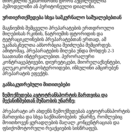
თირკმლის
უკმარისობის
დროს
აუცილებელია
ჰემოდელიზი
ან
პერიტონეული დიალიზი
.
ურთიერთქმედება
სხვა
სამკურნალო
საშუალებებთან
მაგნიუმის
შემცველი
პრეპარატების
ერთდროული
მიღებისას
რკინის
,
ნატრიუმის
ფტორიდის
და
ტეტრაციკლინების პრეპარატებთან ერთად
,
ამ
უკანასკნელთა
აბსორბცია
შეიძლება
შემცირდეს
.
ამიტომაც
,
პრეპარატების
მიღება
უნდა
მოხდეს
2-3
საათიანი
ინტერვალებით
.
პერორალური
კონტრაცეპტივები
,
დიურეტიკები,
მიორელაქსენტები
,
გლუკოკორტიკოსტეროიდები
,
ინსულინი
ამცირებენ
პრეპარატის
ეფექტს.
განსაკუთრებული
მითითებები
ზემოქმედება
ავტოტრანსპორტის
მართვისა
და
მექანიზმებთან
მუშაობის
უნარზე
:
პრეპარატი
არ
ახდენს ზე
მოქმედებას
ავტოტრანსპორტის
მართვისა
და
სხვა
საქმიანობების
უნარზე,
რომლებიც
მოითხოვენ
ყურადღების
მაღალ
კონცენტრაციას
და
ფსიქომოტორული
რეაქციების
სისწრაფეს.