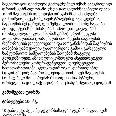
მაგნეროტი®
შეიძლება
გამოყენებულ
იქნას
ხანგრძლივი
დროის განმავლობაში
.
უნდა
გათვალისწინებული იქნას,
რომ
მაგნიუმის
დეფიციტი
ორგანიზმში შეიძლება
გამოიწვიოს
კ
უჭ
-
ნაწლავის
ტრაქტის
დაავადებებმა,
მაგნიუმის
შემცირებული
შემცველობის მქონე
საკვები
პროდუქტების მოხმარებამ,
სპორტით დაკავებამ
(
მომატებული
ოფლიანობის
გამო
);
ქრონიკულმა
ალკოჰოლიზმმა
(
თირკმლის
მილაკებში
მაგნიუმის
რეზორბციის
დაქვეითებისა
და
ორგანიზმიდან
მაგნიუმის
იონების
გამოყოფის გაძლიერების
გამო
);
გარკვეული
სამკურნალო საშუალებების
მიღებამ
(სა
გულე
გლიკოზიდები
,
ამინოგლიკოზიდური
ანტიბიოტიკები
,
პერორალური
კონტრაცეპტივები
,
დიურეტიკები,
საფაღარათოები,
გლუკოკორტიკოსტეროიდები
);
მდგომარეობებმა,
რომლებიც
მოითხოვენ
მაგნიუმის
მომატებულ მოხმარებას
(
ჰიპოდინამია, სტრესი
,
ორსულობა
და
ლაქტაცია
);
მზეზე
ხანგრძლივად ყოფნამ.
გამოშვების
ფორმა
ტაბლეტები
500 მგ.
10
ტაბლეტი
პვქ / პვდქ
გარსისა
და
ალუმინის
ფოლგის
ბლისტერში