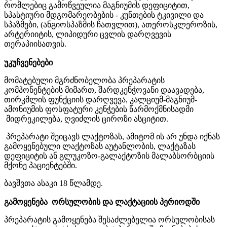
რომლებიც გამოწვეულია
მაგნიუმის
დეფიციტით
,
სპასტიური
მდგომარეობების
- კუნთების
ტკივილი
და
სპაზმები
, (
ანგიოსპაზმის
ჩათვლით
),
ათეროსკლეროზის
,
არტერიიტის
,
ლიპიდური
ცვლის
დარღვევის
თერაპიისათვის
.
უკუჩვენებები
მომატებული მგრძნობელობა
პრეპარატის
კომპონენტების
მიმართ
,
შარდკენჭოვანი დაავადება,
თირკმლის
ფუნქციის
დარღვევა
,
კალციუმ
-
მაგნიუმ
-
ამონიუმის
ფოსფატური
კენჭების
წარმოქმნისადმი
მიდრეკილება
,
ღვიძლის
ციროზი
ასციტით
.
პრეპარატი
შეიცავს
ლაქტოზას
,
ამიტომ
ის
არ
უნდა
იქნას
გამოყენებული
ლაქტოზას
აუტანლობის,
ლაქტაზას
დეფიციტის
ან
გლუკოზო
-
გალაქტოზის
მალაბსორბციის
მქონე პაციენტებში
.
ბავშვთა ასაკი
18
წლამდე.
გამოყენება
ორსულობის
და
ლაქტაციის
პერიოდში
პრეპარატის
გამოყენება
შესაძლებელია
ორსულობისას