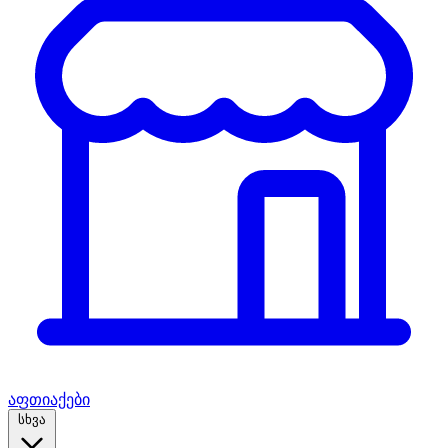
აფთიაქები
სხვა