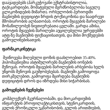
დაავადებებს
(
პარკუჭოვანი
ექსტრასისტოლია
,
ტაქიკარდიები
,
მომატებული მგრძნობელობა საგულე
გლიკოზიდების მიმართ
).
ორსულობის
პერიოდში
მაგნიუმის
დეფიციტი
ზრდის
ტოქსიკოზისა
და
ნაადრევი
მშობიარობის
ალბათობას
.
ოროტის
მჟავების
მარილები
მონაწილეობენ
ნივთიერებათა ცვლაში.
გარდა
ამისა
,
ოროტის
მჟავების
მარილები
აუცილებელია
უჯრედებში
ატფ-ზე
მაგნიუმის
ფიქსაციისათვის,
და
მისი
მოქმედების
გამოვლინებისათვის.
ფარმაკოკინეტიკა
შეიწოვება
მიღებული
დოზის
დაახლოებით
35-40%.
ჰიპომაგნიემია
ასტიმულირებს
მაგნიუმის
იონების
შეწოვას
.
ოროტის
მჟავების
მარილების
არსებობა
ხელს
უწყობს
შეწოვის გაუმჯობესებას
.
მაგნიუმი
გამოიყოფა
თირკმელებით
,
გამოყოფა
მცირდება
მაგნიუმის
დეფიციტის დროს
და
იზრდება
მისი
სი
ჭარბისას.
გამოყენების
ჩვენებები
კომპლექსურ
მკურნალობაში,
და
მიოკარდიუმის
ინფარქტის
პროფილაქტიკისთვის
,
სტენოკარდიის,
გულის
ქრონიკული
უკმარისობის
,
გულის
არითმიების,