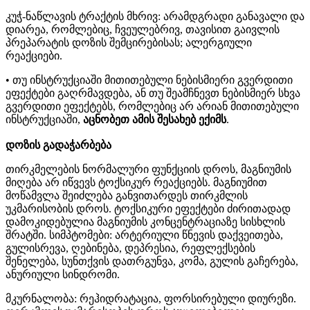
კუჭ
-
ნაწლავის
ტრაქტის მხრივ
:
არამდგრადი
განავალი
და
დიარეა
,
რომლებიც
,
ჩვეულებრივ
,
თავისით
გაივლის
პრეპარატის
დოზის
შემცირებისას
;
ალერგიული
რეაქციები
.
•
თუ
ინსტრუქციაში
მითითებული
ნებისმიერი
გვერდითი
ეფექტები
გაღრმავდება,
ან
თუ
შეამჩნევთ
ნებისმიერ
სხვა
გვერდითი
ეფექტებს,
რომლებიც
არ
არიან
მითითებული
ინსტრუქციაში
,
აცნობეთ
ამის შესახებ
ექიმს
.
დოზის
გადაჭარბება
თირკმელების
ნორმალური
ფუნქციის დროს
,
მაგნიუმის
მიღება
არ
იწვევს
ტოქსიკურ
რეაქციებს
.
მაგნიუმით
მოწამვლა
შეიძლება
განვითარდეს
თირკმლის
უკმარისობის დროს
.
ტოქსიკური
ეფექტები
ძირითადად
დამოკიდებულია
მაგნიუმის
კონცენტრაციაზე
სისხლის
შრატში
.
სიმპტომები
:
არტერიული
წნევის
დაქვეითება
,
გულისრევა
,
ღებინება
,
დეპრესია
,
რეფლექსების
შენელება
,
სუნთქვის დათრგუნვა,
კომა
,
გულის
გაჩერება,
ანურიული
სინდრომი
.
მკურნალობა
:
რეჰიდრატაცია
,
ფორსირებული
დიურეზი
.