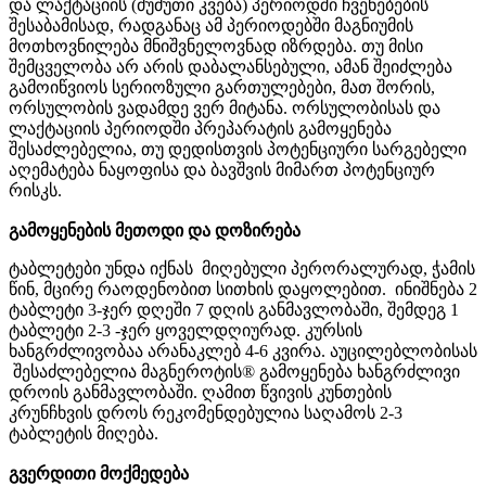
და
ლაქტაციის
(
ძუძუთი კვება
)
პერიოდში
ჩვენებების
შესაბამისად,
რადგან
აც
ამ
პერიოდებში
მაგნიუმის
მოთხოვნილება
მნიშვნელოვნად
იზრდება
.
თუ
მისი
შემცველობა
არ
არის
დაბალანსებული
,
ამან
შეიძლება
გამოიწვიოს სერიოზული
გართულებები
,
მათ
შორის
,
ორსულობის ვადამდე ვერ მიტანა. ორსულობისას
და
ლაქტაციის
პერიოდში
პრეპარატის
გამოყენება
შესაძლებელია
,
თუ
დედისთვის
პოტენციური
სარგებელი
აღემატება
ნაყოფისა
და
ბავშვის მიმართ
პოტენციურ
რისკს
.
გამოყენების მეთოდი და
დოზირება
ტაბლეტები უნდა იქნას
მიღებული პერორალურად,
ჭამის
წინ
,
მცირე
რაოდენობით
სითხის დაყოლებით.
ინიშნება
2
ტაბლეტი
3-
ჯერ
დღეში
7
დღის
განმავლობაში
,
შემდეგ
1
ტაბლეტი
2-3 -
ჯერ
ყოველდღიურად
.
კურსის
ხანგრძლივობაა
არანაკლებ
4-6
კვირა
.
აუცილებლობისას
შესაძლებელია მაგნეროტის®
გამოყენება
ხანგრძლივი
დროის
განმავლობაში
.
ღამით
წვივის
კუნთების
კრუნჩხვის
დროს
რეკომენდებულია
საღამოს
2-3
ტაბლეტის
მიღება
.
გვერდითი
მოქმედება