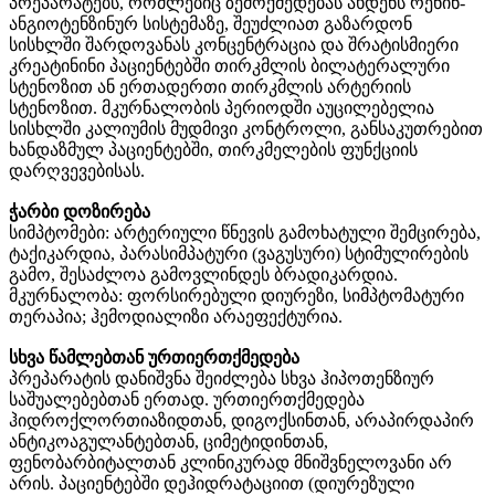
პრეპარატებს, რომლებიც ზემოქმედებას ახდენს რენინ-
ანგიოტენზინურ სისტემაზე, შეუძლიათ გაზარდონ
სისხლში შარდოვანას კონცენტრაცია და შრატისმიერი
კრეატინინი პაციენტებში თირკმლის ბილატერალური
სტენოზით ან ერთადერთი თირკმლის არტერიის
სტენოზით. მკურნალობის პერიოდში აუცილებელია
სისხლში კალიუმის მუდმივი კონტროლი, განსაკუთრებით
ხანდაზმულ პაციენტებში, თირკმელების ფუნქციის
დარღვევებისას.
ჭარბი დოზირება
სიმპტომები: არტერიული წნევის გამოხატული შემცირება,
ტაქიკარდია, პარასიმპატური (ვაგუსური) სტიმულირების
გამო, შესაძლოა გამოვლინდეს ბრადიკარდია.
მკურნალობა: ფორსირებული დიურეზი, სიმპტომატური
თერაპია; ჰემოდიალიზი არაეფექტურია.
სხვა წამლებთან ურთიერთქმედება
პრეპარატის დანიშვნა შეიძლება სხვა ჰიპოთენზიურ
საშუალებებთან ერთად. ურთიერთქმედება
ჰიდროქლორთიაზიდთან, დიგოქსინთან, არაპირდაპირ
ანტიკოაგულანტებთან, ციმეტიდინთან,
ფენობარბიტალთან კლინიკურად მნიშვნელოვანი არ
არის. პაციენტებში დეჰიდრატაციით (დიურეზული