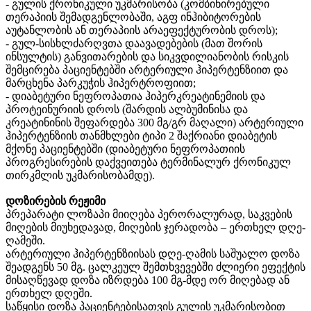
- გულის ქრონიკული უკმარისობა (კომბინირებული
თერაპიის შემადგენლობაში, აგფ ინჰიბიტორების
აუტანლობის ან თერაპიის არაეფექტურობის დროს);
- გულ-სისხლძარღვთა დაავადებების (მათ შორის
ინსულტის) განვითარების და სიკვდილიანობის რისკის
შემცირება პაციენტებში არტერიული ჰიპერტენზიით და
მარცხენა პარკუჭის ჰიპერტროფიით;
- დიაბეტური ნეფროპათია ჰიპერკრეატინემიის და
პროტეინურიის დროს (შარდის ალბუმინისა და
კრეატინინის შეფარდება 300 მგ/გრ მაღალი) არტერიული
ჰიპერტენზიის თანმხლები ტიპი 2 შაქრიანი დიაბეტის
მქონე პაციენტებში (დიაბეტური ნეფროპათიის
პროგრესირების დაქვეითება ტერმინალურ ქრონიკულ
თირკმლის უკმარისობამდე).
დოზირების რეჟიმი
პრეპარატი ლოზაპი მიიღება პერორალურად, საკვების
მიღების მიუხედავად, მიღების ჯერადობა – ერთხელ დღე-
ღამეში.
არტერიული ჰიპერტენზიისას დღე-ღამის საშუალო დოზა
შეადგენს 50 მგ. ცალკეულ შემთხვევებში ძლიერი ეფექტის
მისაღწევად დოზა იზრდება 100 მგ-მდე ორ მიღებად ან
ერთხელ დღეში.
საწყისი დოზა პაციენტებისათვის გულის უკმარისობით