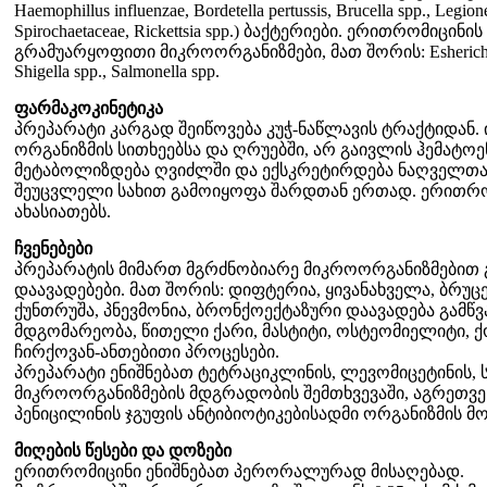
Haemophillus influenzae, Bordetella pertussis, Brucella spp., Legion
Spirochaetaceae, Rickettsia spp.) ბაქტერიები. ერითრომიცი
გრამუარყოფითი მიკროორგანიზმები, მათ შორის: Esherichia c
Shigella spp., Salmonella spp.
ფარმაკოკინეტიკა
პრეპარატი კარგად შეიწოვება კუჭ-ნაწლავის ტრაქტიდან. 
ორგანიზმის სითხეებსა და ღრუებში, არ გაივლის ჰემატ
მეტაბოლიზდება ღვიძლში და ექსკრეტირდება ნაღველთან
შეუცვლელი სახით გამოიყოფა შარდთან ერთად. ერითრომ
ახასიათებს.
ჩვენებები
პრეპარატის მიმართ მგრძნობიარე მიკროორგანიზმებით 
დაავადებები. მათ შორის: დიფტერია, ყივანახველა, ბრუ
ქუნთრუშა, პნევმონია, ბრონქოექტაზური დაავადება გამწვა
მდგომარეობა, წითელი ქარი, მასტიტი, ოსტეომიელიტი, ქ
ჩირქოვან-ანთებითი პროცესები.
პრეპარატი ენიშნებათ ტეტრაციკლინის, ლევომიცეტინის,
მიკროორგანიზმების მდგრადობის შემთხვევაში, აგრეთვ
პენიცილინის ჯგუფის ანტიბიოტიკებისადმი ორგანიზმის 
მიღების წესები და დოზები
ერითრომიცინი ენიშნებათ პერორალურად მისაღებად.