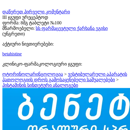
დაწერეთ პირველი კომენტარი
III ჯგუფი ურეცეპტოდ
ფორმა:
8მგ ტაბლეტი №100
მწარმოებელი:
სს ფარმაცევტული ქარხანა ეგისი
(უნგრეთი)
აქტიური ნივთიერებები:
betahistine
კლინიკო-ფარმაკოლოგიური ჯგუფი:
ოტორინოლარინგოლოგია
>
ვესტიბულარული აპარატის
პათოლოგიის დროს გამოსაყენებელი საშუალებები
>
ჰისტამინის სინთეტური ანალოგები