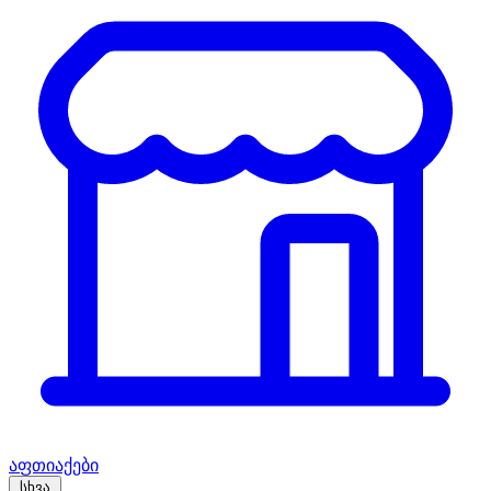
აფთიაქები
სხვა