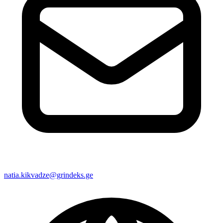
natia.kikvadze@grindeks.ge