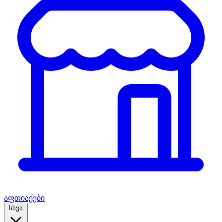
აფთიაქები
სხვა