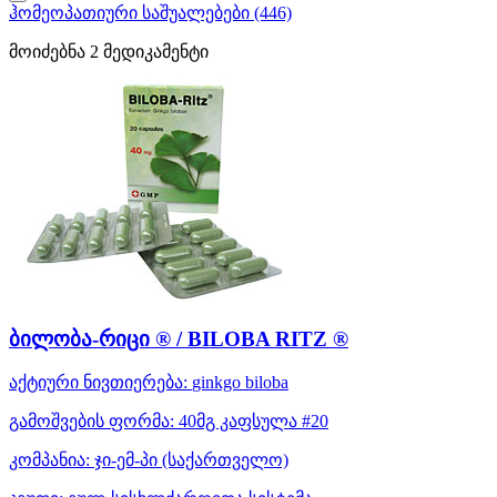
ჰომეოპათიური საშუალებები
(446)
მოიძებნა
2
მედიკამენტი
ბილობა-რიცი ® / BILOBA RITZ ®
აქტიური ნივთიერება:
ginkgo biloba
გამოშვების ფორმა:
40მგ კაფსულა #20
კომპანია:
ჯი-ემ-პი
(საქართველო)