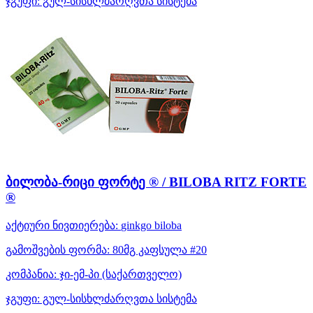
ჯგუფი:
გულ-სისხლძარღვთა სისტემა
ბილობა-რიცი ფორტე ® / BILOBA RITZ FORTE
®
აქტიური ნივთიერება:
ginkgo biloba
გამოშვების ფორმა:
80მგ კაფსულა #20
კომპანია:
ჯი-ემ-პი
(საქართველო)
ჯგუფი:
გულ-სისხლძარღვთა სისტემა