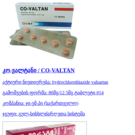
კო-ვალტანი / CO-VALTAN
აქტიური ნივთიერება:
hydrochlorothiazide
valsartan
გამოშვების ფორმა:
80მგ/12.5მგ ტაბლეტი #14
კომპანია:
ჯი-ემ-პი
(საქართველო)
ჯგუფი:
გულ-სისხლძარღვთა სისტემა