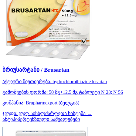
ბრიუსარტანი / Brusartan
აქტიური ნივთიერება:
hydrochlorothiazide
losartan
გამოშვების ფორმა:
50 მგ+12.5 მგ ტაბლეტი N 28; N 56
კომპანია:
Brupharmexport
(ბელგია)
ჯგუფი:
გულ-სისხლძარღვთა სისტემა →
ანტიჰიპერტენზიული საშუალებები