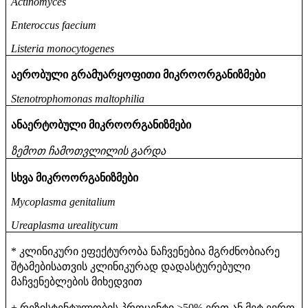
Actinomyces
Enteroccus faecium
Listeria monocytogenes
აერობული
გრამუარყოფითი
მიკროორგანიზმები
Stenotrophomonas maltophilia
ანაერტობული
მიკროორგანიზმები
ზემოთ
ჩამოთვლილის
გარდა
სხვა
მიკროორგანიზმები
Mycoplasma genitalium
Ureaplasma urealitycum
კლინიკური
ეფექტურობა
ნაჩვენებია
მგრძნობიარე
*
შტამებისათვის
კლინიკურად
დადასტურებული
მაჩვენებლების
მიხედვით
რეზისტენტულობის
პროცენტი
ერთ
ან
მეტ
ევრო
+
>50%