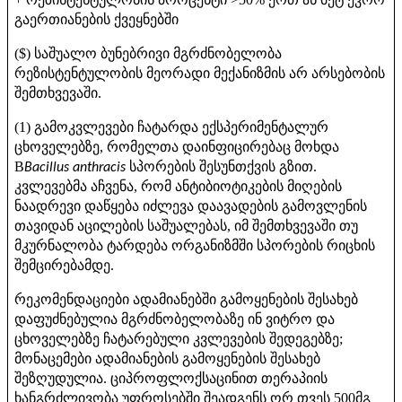
გაერთიანების
ქვეყნებში
საშუალო
ბუნებრივი
მგრძნობელობა
($)
რეზისტენტულობის
მეორადი
მექანიზმის
არ
არსებობის
შემთხვევაში
.
გამოკვლევები
ჩატარდა
ექსპერიმენტალურ
(1)
ცხოველებზე
რომელთა
დაინფიცირებაც
მოხდა
,
სპორების
შესუნთქვის
გზით
B
.
Bacillus anthracis
კვლევებმა
აჩვენა
რომ
ანტიბიოტიკების
მიღების
,
ნაადრევი
დაწყება
იძლევა
დაავადების
გამოვლენის
თავიდან
აცილების
საშუალებას
იმ
შემთხვევაში
თუ
,
მკურნალობა
ტარდება
ორგანიზმში
სპორების
რიცხის
შემცირებამდე
.
რეკომენდაციები
ადამიანებში
გამოყენების
შესახებ
დაფუძნებულია
მგრძნობელობაზე
ინ
ვიტრო
და
ცხოველებზე
ჩატარებული
კვლევების
შედეგებზე
;
მონაცემები
ადამიანების
გამოყენების
შესახებ
შეზღუდულია
ციპროფლოქსაცინით
თერაპიის
.
ხანგრძლივობა
უფროსებში
შეადგენს
ორ
თვეს
მგ
500